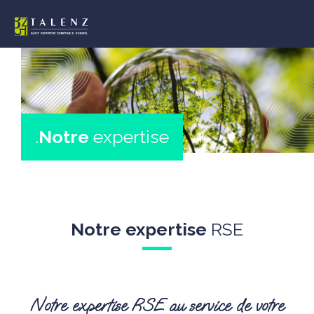
Aller
au
contenu
.
Notre
expertise
Notre expertise
RSE
Notre expertise RSE au service de votre