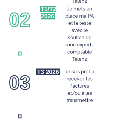
Talenz
T1/T2
Je mets en
02
2026
place ma PA
et la teste
avec le
soutien de
.
mon expert-
comptable
Talenz
T3 2026
Je suis prêt à
03
recevoir les
factures
et/ou à les
transmettre
.