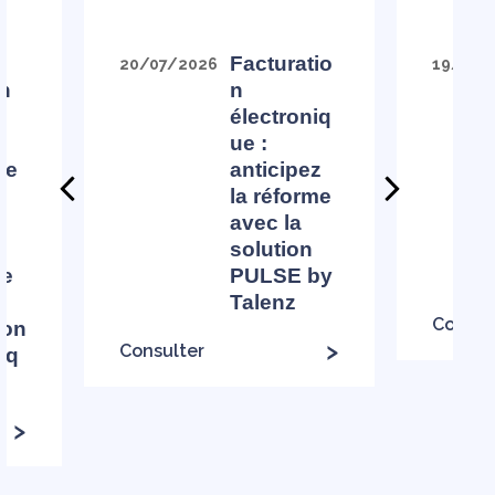
,
Facturatio
20/07/2026
19/06/
en
n
électroniq
ue :
me
anticipez
la réforme
avec la
solution
de
PULSE by
Talenz
Consul
ion
Consulter
iq