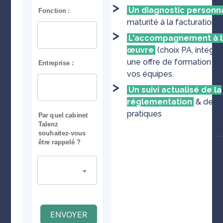
Un diagnostic personn
maturité à la facturation 
L'accompagnement à l
œuvre
(choix PA, intégrat
une offre de formation et
vos équipes.
Un suivi actualisé de la
réglementation
& des m
pratiques