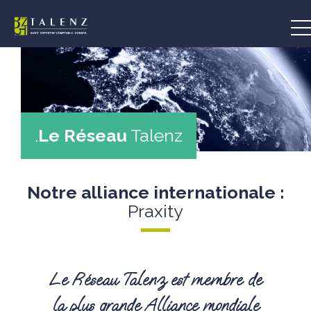
Aller
au
contenu
.
Le Réseau
Talenz
Notre alliance internationale :
Praxity
Le Réseau Talenz est membre de
la plus grande Alliance mondiale