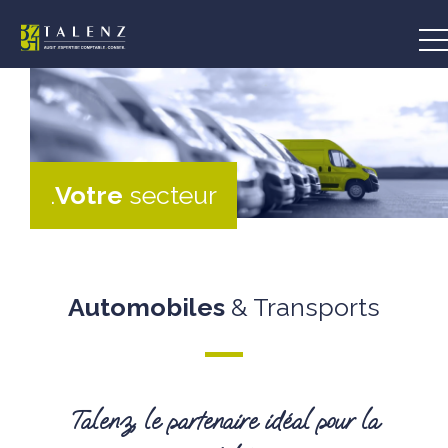
Aller
au
contenu
.
Votre
secteur
Automobiles
& Transports
Talenz, le partenaire idéal pour la