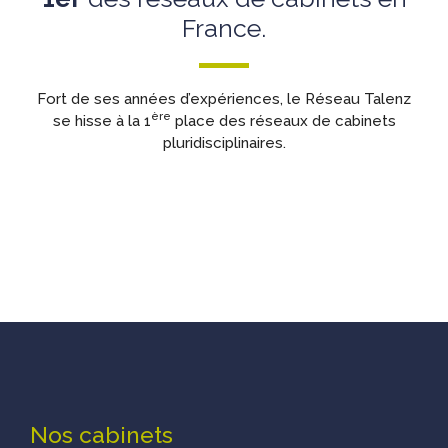
France.
Fort de ses années d’expériences, le Réseau Talenz
ère
se hisse à la 1
place des réseaux de cabinets
pluridisciplinaires.
Ensemble, continuons à investir au présent
afin de construire l’avenir.
Nos cabinets