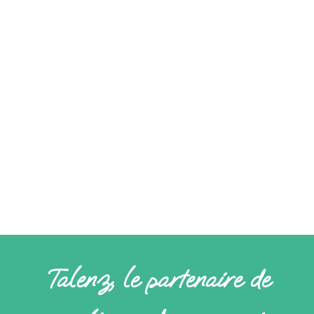
collaborateurs
: accompagner nos clients dans leurs
réussites. Chaque jour, nous mettons l’audace, la
proximité et l’expertise au cœur de nos actions. ​
​Et parce qu’oser, c’est aussi explorer, nous élargissons
nos horizons : accompagnement à l’international,
gestion de patrimoine, systèmes d’information,
cybersécurité, RSE…​
Chez Talenz,
oser, c’est notre façon
d’entreprendre.
Et c’est ce qui fait
toute la
différence.
Talenz, le partenaire de